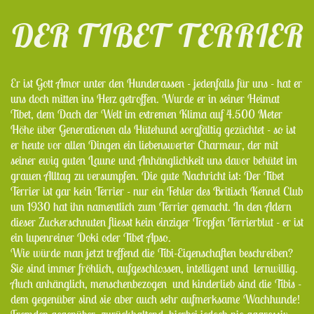
DER TIBET TERRIER
Er ist Gott Amor unter den Hunderassen - jedenfalls für uns - hat er
uns doch mitten ins Herz getroffen. Wurde er in seiner Heimat
Tibet, dem Dach der Welt im extremen Klima auf 4.500 Meter
Höhe über Generationen als Hütehund sorgfältig gezüchtet - so ist
er heute vor allen Dingen ein liebenswerter Charmeur, der mit
seiner ewig guten Laune und Anhänglichkeit uns davor behütet im
grauen Alltag zu versumpfen. Die gute Nachricht ist: Der Tibet
Terrier ist gar kein Terrier - nur ein Fehler des Britisch Kennel Club
um 1930 hat ihn namentlich zum Terrier gemacht. In den Adern
dieser Zuckerschnuten fliesst kein einziger Tropfen Terrierblut - er ist
ein lupenreiner Doki oder Tibet Apso.
Wie würde man jetzt treffend die Tibi-Eigenschaften beschreiben?
Sie sind immer fröhlich, aufgeschlossen, intelligent und lernwillig.
Auch anhänglich, menschenbezogen und kinderlieb sind die Tibis -
dem gegenüber sind sie aber auch sehr aufmerksame Wachhunde!