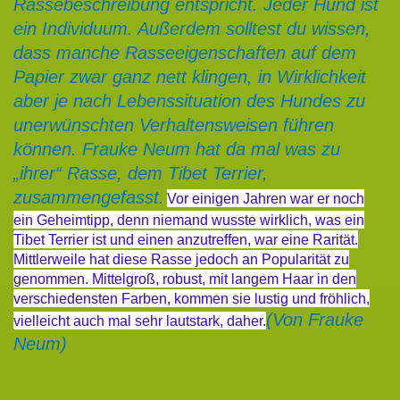
Rassebeschreibung entspricht. Jeder Hund ist
ein Individuum. Außerdem solltest du wissen,
dass manche Rasseeigenschaften auf dem
Papier zwar ganz nett klingen, in Wirklichkeit
aber je nach Lebenssituation des Hundes zu
unerwünschten Verhaltensweisen führen
können. Frauke Neum hat da mal was zu
„ihrer“ Rasse, dem Tibet Terrier,
zusammengefasst.
Vor einigen Jahren war er noch
ein Geheimtipp, denn niemand wusste wirklich, was ein
Tibet Terrier ist und einen anzutreffen, war eine Rarität.
Mittlerweile hat diese Rasse jedoch an Popularität zu
genommen. Mittelgroß, robust, mit langem Haar in den
verschiedensten Farben, kommen sie lustig und fröhlich,
(Von Frauke
vielleicht auch mal sehr lautstark, daher.
Neum)